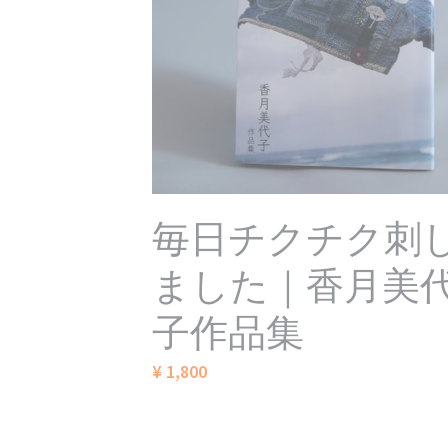
毎日チクチク刺
ました｜香月美
子作品集
¥ 1,800