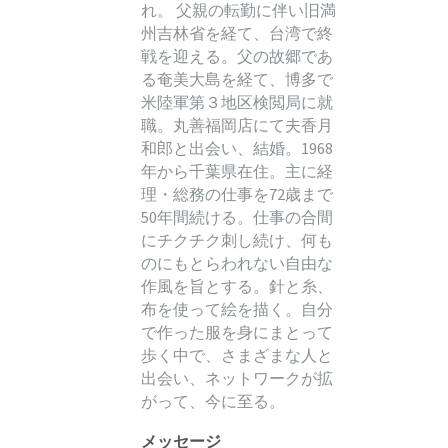
れ。 父親の転勤に伴い旧満
州吉林省を経て、台湾で終
戦を迎える。父の故郷であ
る奄美大島を経て、博多で
米陸軍第３地区検閲局に就
職。丸善福岡店にて夫香月
和郎と出会い、結婚。1968
年から千葉県在住。主に経
理・総務の仕事を72歳まで
50年間続ける。仕事の合間
にチクチク刺し続け、何も
のにもとらわれない自由な
作風を旨とする。針と糸、
布を使って絵を描く。自分
で作った服を身にまとって
歩く中で、さまざまな人と
出会い、ネットワークが拡
がって、今に至る。
メッセージ