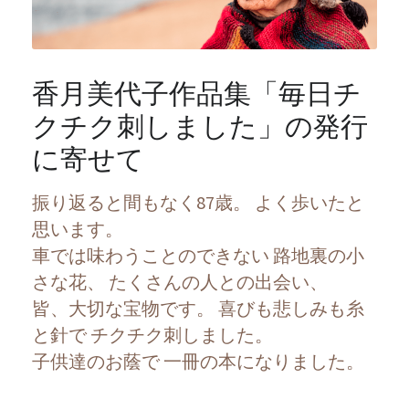
香月美代子作品集「毎日チ
クチク刺しました」の発行
に寄せて
振り返ると間もなく87歳。 よく歩いたと
思います。
車では味わうことのできない 路地裏の小
さな花、 たくさんの人との出会い、
皆、大切な宝物です。 喜びも悲しみも糸
と針で チクチク刺しました。
子供達のお蔭で 一冊の本になりました。